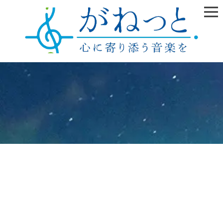
[%title%]
HOME
|
採用ブログ
|
template.detail
[%list_start%]