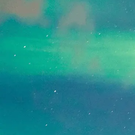
[!% if (image.url!="") { %]
[!% } %]
[%article_date_notime_dot%]
[%new:New%]
[%title%]
[%lead%]
続きを読む
ページトップへ