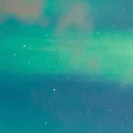
[!% if (image.url!="") { %]
[!% } %]
[%article_date_notime_dot%]
[%new:New%]
[%title%]
[%lead%]
続きを読む
ページトップへ