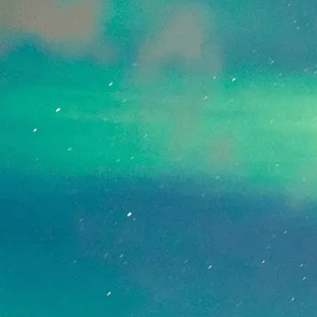
[!% if (image.url!="") { %]
[!% } %]
[%article_date_notime_dot%]
[%new:New%]
[%title%]
[%lead%]
続きを読む
ページトップへ