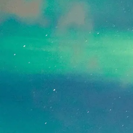
[!% if (image.url!="") { %]
[!% } %]
[%article_date_notime_dot%]
[%new:New%]
[%title%]
[%lead%]
続きを読む
ページトップへ