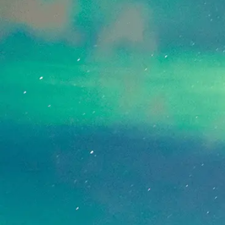
[!% if (image.url!="") { %]
[!% } %]
[%article_date_notime_dot%]
[%new:New%]
[%title%]
[%lead%]
続きを読む
ページトップへ