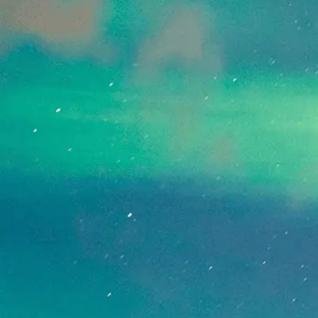
[!% if (image.url!="") { %]
[!% } %]
[%article_date_notime_dot%]
[%new:New%]
[%title%]
[%lead%]
続きを読む
ページトップへ