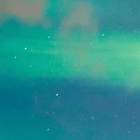
[!% if (image.url!="") { %]
[!% } %]
[%article_date_notime_dot%]
[%new:New%]
[%title%]
[%lead%]
続きを読む
ページトップへ